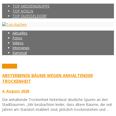
TOP MEDIENGRUPPE
TOP KOELN
TOP DUESSELDORF
Aktuelles
Fotos
Videos
Interviews
Karneval
Aktuelles
ABSTERBENDE BÄUME WEGEN ANHALTENDER
TROCKENHEIT
4. August 2026
Die anhaltende Trockenheit hinterlässt deutliche Spuren an den
Stadtbäumen. „Wir beobachten leider, dass ältere Bäume, die seit
Jahren am Standort etabliert sind, plötzlich trockenstehen und …