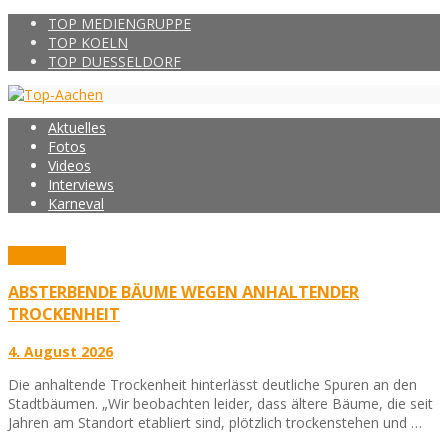
TOP MEDIENGRUPPE
TOP KOELN
TOP DUESSELDORF
Aktuelles
Fotos
Videos
Interviews
Karneval
Aktuelles
ABSTERBENDE BÄUME WEGEN ANHALTENDER
TROCKENHEIT
4. August 2026
Die anhaltende Trockenheit hinterlässt deutliche Spuren an den
Stadtbäumen. „Wir beobachten leider, dass ältere Bäume, die seit
Jahren am Standort etabliert sind, plötzlich trockenstehen und …