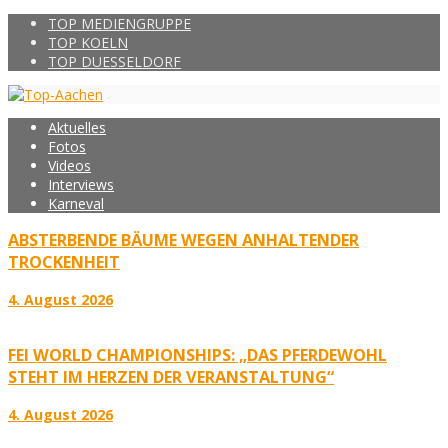
TOP MEDIENGRUPPE
TOP KOELN
TOP DUESSELDORF
Aktuelles
Fotos
Videos
Interviews
Karneval
ABSTERBENDE BÄUME WEGEN ANHALTENDER
TROCKENHEIT
4. August 2026
FEI WORLD CHAMPIONSHIPS: „DAS PFERDEWOHL
STEHT IM HERZEN DER VERANSTALTUNG“
4. August 2026