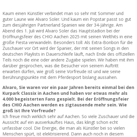
Kaum einen Künstler verbindet man so sehr mit Sommer und
guter Laune wie Alvaro Soler. Und kaum ein Popstar passt so gut
zum diesjährigen Partnerland Spanien wie der 34-Jährige. Am
Abend des 1. Juli wird Alvaro Soler das Hauptstadion bei der
Eröffnungsfeier des CHIO Aachen 2025 mit seinen Welthits in eine
große Fiesta verwandeln. Besonders toll: Als Extra-Bonbon für die
Zuschauer vor Ort wird der Spanier, der mit seinen Songs in den
deutschen Playlists in Dauerschleife läuft, nach Ende des offiziellen
Teils noch die eine oder andere Zugabe spielen. Wir haben mit ihm
darüber gesprochen, was die Besucher von seinem Auftritt
erwarten dürfen, wie groß seine Vorfreude ist und wie seine
Berührungspunkte mit dem Pferdesport bislang aussahen.
Alvaro, Sie waren vor ein paar Jahren bereits einmal bei den
Kurpark Classix in Aachen und haben vor etwas mehr als
4.000 begeisterten Fans gespielt. Bei der Eröffnungsfeier
des CHIO Aachen werden es zigtausende mehr sein. Wie
groß ist Ihre Vorfreude?
Ich freue mich wirklich sehr auf Aachen. So viele Zuschauer und die
Aussicht auf ein ausverkauftes Haus, das klingt schon echt
unfassbar cool. Die Energie, die man als Künstler bei so vielen
Menschen spürt, ist elektrisierend. Dann auch noch in diesem