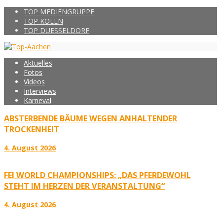
TOP MEDIENGRUPPE
TOP KOELN
TOP DUESSELDORF
Aktuelles
Fotos
Videos
Interviews
Karneval
ABSTERBENDE BÄUME WEGEN ANHALTENDER
TROCKENHEIT
4. August 2026
FEI WORLD CHAMPIONSHIPS: „DAS PFERDEWOHL
STEHT IM HERZEN DER VERANSTALTUNG“
4. August 2026