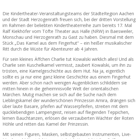
Die Kindertheater-Veranstaltungsteams der StädteRegion Aachen
und der Stadt Herzogenrath freuen sich, bei der dritten Vorstellung
im Rahmen der beliebten Kindertheaterreihe zum bereits 17. Mal
Ralf Kiekhöfer vom Töfte Theater aus Halle (NRW) in Baesweiler,
Monschau und Herzogenrath zu Gast zu haben. Diesmal mit dem
Stück „Das Kamel aus dem Fingerhut“ – ein heißer musikalischer
Ritt durch die Wüste für Abenteurer ab 4 Jahren.
Für sein kleines Äffchen Charlie tut Kowalski wirklich alles! Und als
Charlie sein Kuschelkamel vermisst, zaubert Kowalski, um ihn zu
trösten, eine Kamelgeschichte aus dem Hut. Na ja, eigentlich
sollte es ja nur eine ganz kleine Geschichte aus einem Fingerhut
werden. Aber schon nach wenigen Augenblicken schliddern sie
mitten hinein in die geheimnisvolle Welt der orientalischen
Märchen. Mutig machen sie sich auf die Suche nach dem
Lieblingskamel der wunderschönen Prinzessin Amira, drängen sich
über laute Basare, pfeifen auf Wasserpfeifen, streiten mit dem
quicklebendigen Lampengeist, reisen auf fliegenden Teppichen,
lernen Bauchtanzen, erlösen die verzauberten Wächter der Roten
Höhle und retten das Kamel der Prinzessin.
Mit seinen Figuren, Masken, selbstgebauten Instrumenten, Live-