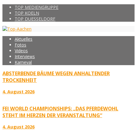
TOP MEDIENGRUPPE
TOP KOELN
TOP DUESSELDORF
Aktuelles
Fotos
Videos
Interviews
Karneval
ABSTERBENDE BÄUME WEGEN ANHALTENDER
TROCKENHEIT
4. August 2026
FEI WORLD CHAMPIONSHIPS: „DAS PFERDEWOHL
STEHT IM HERZEN DER VERANSTALTUNG“
4. August 2026