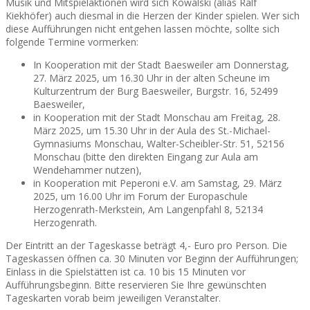
Musik und Mitspielaktionen wird sich Kowalski (alias Ralf
Kiekhöfer) auch diesmal in die Herzen der Kinder spielen. Wer sich
diese Aufführungen nicht entgehen lassen möchte, sollte sich
folgende Termine vormerken:
In Kooperation mit der Stadt Baesweiler am Donnerstag,
27. März 2025, um 16.30 Uhr in der alten Scheune im
Kulturzentrum der Burg Baesweiler, Burgstr. 16, 52499
Baesweiler,
in Kooperation mit der Stadt Monschau am Freitag, 28.
März 2025, um 15.30 Uhr in der Aula des St.-Michael-
Gymnasiums Monschau, Walter-Scheibler-Str. 51, 52156
Monschau (bitte den direkten Eingang zur Aula am
Wendehammer nutzen),
in Kooperation mit Peperoni e.V. am Samstag, 29. März
2025, um 16.00 Uhr im Forum der Europaschule
Herzogenrath-Merkstein, Am Langenpfahl 8, 52134
Herzogenrath.
Der Eintritt an der Tageskasse beträgt 4,- Euro pro Person. Die
Tageskassen öffnen ca. 30 Minuten vor Beginn der Aufführungen;
Einlass in die Spielstätten ist ca. 10 bis 15 Minuten vor
Aufführungsbeginn. Bitte reservieren Sie Ihre gewünschten
Tageskarten vorab beim jeweiligen Veranstalter.