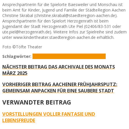
Ansprechpartnerin für die Spielorte Baesweiler und Monschau ist
beim Amt für Kinder, Jugend und Familie der StädteRegion Aachen
Christine Skrabal (christine.skrabal@staedteregion-aachen.de).
Ansprechpartnerin für den Spielort Herzogenrath ist beim
Jugendamt der Stadt Herzogenrath Ute Piel (02406/83-531 oder
ute.piel@herzogenrath.de). Weitere Infos zur Spielreihe sind zudem
unter www.kindertheater.staedteregion-aachen.de erhältlich.
Foto ©Töfte Theater
Schlagwörter:
Kamel aus dem Fingerhut
Kindertheater
NÄCHSTER BEITRAG
DAS ARCHIVALE DES MONATS
MÄRZ 2025
VORHERIGER BEITRAG
AACHENER FRÜHJAHRSPUTZ:
GEMEINSAM ANPACKEN FÜR EINE SAUBERE STADT
VERWANDTER BEITRAG
VORSTELLUNGEN VOLLER FANTASIE UND
LEBENSFREUDE