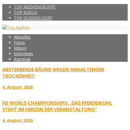
TOP MEDIENGRUPPE
TOP KOELN
TOP DUESSELDORF
Aktuelles
Fotos
Videos
Interviews
Karneval
ABSTERBENDE BÄUME WEGEN ANHALTENDER
TROCKENHEIT
4. August 2026
FEI WORLD CHAMPIONSHIPS: „DAS PFERDEWOHL
STEHT IM HERZEN DER VERANSTALTUNG“
4. August 2026