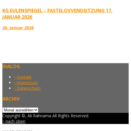
KG EULENSPIEGEL – FASTELOVVENDSITZUNG 17.
JANUAR 2026
20. Januar 2026
DIALOG
• Kontakt
• Impressum
• Datenschutz
ARCHIV
Archiv
Copyright ©, Ali Rahnama All Rights Reserved.
↑ nach oben