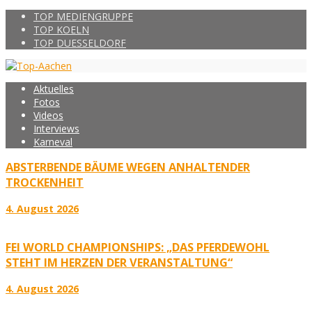
TOP MEDIENGRUPPE
TOP KOELN
TOP DUESSELDORF
Aktuelles
Fotos
Videos
Interviews
Karneval
ABSTERBENDE BÄUME WEGEN ANHALTENDER
TROCKENHEIT
4. August 2026
FEI WORLD CHAMPIONSHIPS: „DAS PFERDEWOHL
STEHT IM HERZEN DER VERANSTALTUNG“
4. August 2026