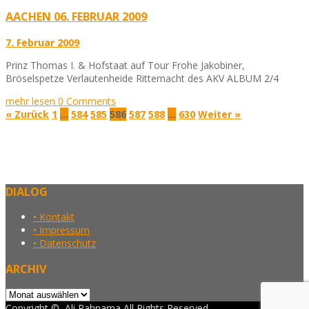
AACHEN 06. FEBRUAR 2009
7. Februar 2009
Prinz Thomas I. & Hofstaat auf Tour Frohe Jakobiner,
Bröselspetze Verlautenheide Ritternacht des AKV ALBUM 2/4
mehr lesen
0 Comments
« Zurück
1
…
584
585
586
587
588
…
630
Weiter »
DIALOG
• Kontakt
• Impressum
• Datenschutz
ARCHIV
Archiv
Copyright ©, Ali Rahnama All Rights Reserved.