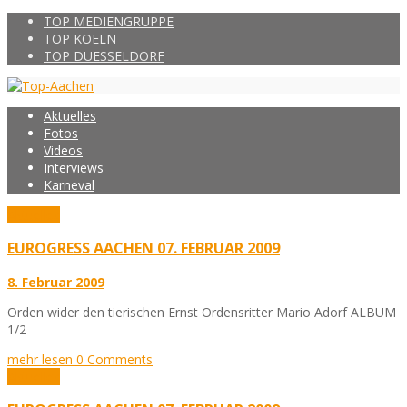
TOP MEDIENGRUPPE
TOP KOELN
TOP DUESSELDORF
Aktuelles
Fotos
Videos
Interviews
Karneval
Aktuelles
EUROGRESS AACHEN 07. FEBRUAR 2009
8. Februar 2009
Orden wider den tierischen Ernst Ordensritter Mario Adorf ALBUM
1/2
mehr lesen
0 Comments
Aktuelles