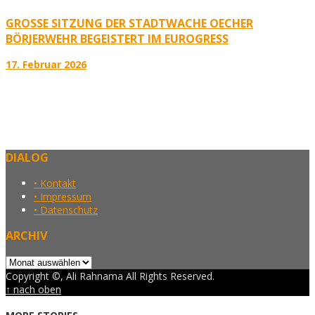
GROSSE SITZUNG DER STADTWACHE OECHER B
ÖRJERWEHR BEGEISTERT IM EUROGRESS
17. Februar 2026
DIALOG
• Kontakt
• Impressum
• Datenschutz
ARCHIV
Archiv
Copyright ©, Ali Rahnama All Rights Reserved.
↑ nach oben