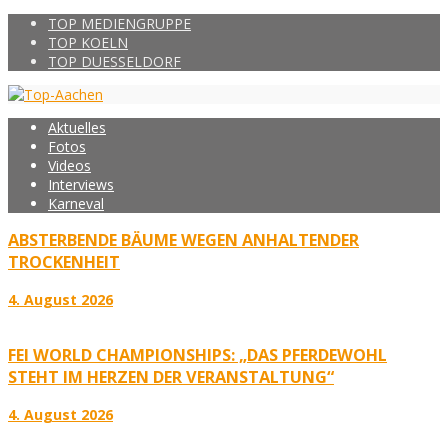
TOP MEDIENGRUPPE
TOP KOELN
TOP DUESSELDORF
Aktuelles
Fotos
Videos
Interviews
Karneval
ABSTERBENDE BÄUME WEGEN ANHALTENDER
TROCKENHEIT
4. August 2026
FEI WORLD CHAMPIONSHIPS: „DAS PFERDEWOHL
STEHT IM HERZEN DER VERANSTALTUNG“
4. August 2026