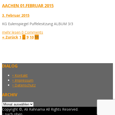
AACHEN 01.FEBRUAR 2015
3. Februar 2015
KG Eulenspiegel Puffelesitzung ALBUM 3/3
mehr lesen
0 Comments
« Zurück
1
…
9
10
11
DIALOG
• Kontakt
• Impressum
• Datenschutz
ARCHIV
Archiv
Copyright ©, Ali Rahnama All Rights Reserved.
↑ nach oben