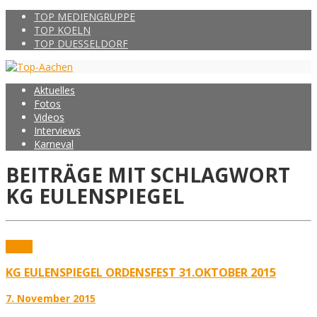
TOP MEDIENGRUPPE
TOP KOELN
TOP DUESSELDORF
Aktuelles
Fotos
Videos
Interviews
Karneval
BEITRÄGE MIT SCHLAGWORT
KG EULENSPIEGEL
Fotos
KG EULENSPIEGEL ORDENSFEST 31.OKTOBER 2015
7. November 2015