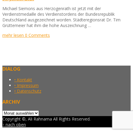
Michael Siemons aus Herzogenrath ist jetzt mit der
Verdienstmedaille des Verdienstordens der Bundesrepublik
Deutschland ausgezeichnet worden. Städteregionsrat Dr. Tim
Grüttemeier hat ihm die hohe Auszeichnung …
mehr lesen
0 Comments
DIALOG
• Kontakt
• Impressum
• Datenschutz
ARCHIV
Archiv
Copyright ©, Ali Rahnama All Rights Reserved.
↑ nach oben