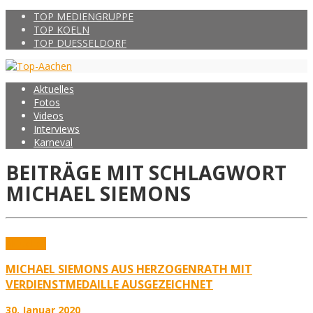
TOP MEDIENGRUPPE
TOP KOELN
TOP DUESSELDORF
Aktuelles
Fotos
Videos
Interviews
Karneval
BEITRÄGE MIT SCHLAGWORT
MICHAEL SIEMONS
Aktuelles
MICHAEL SIEMONS AUS HERZOGENRATH MIT
VERDIENSTMEDAILLE AUSGEZEICHNET
30. Januar 2020