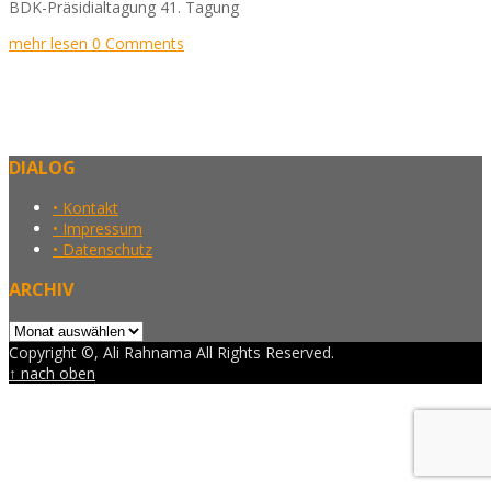
BDK-Präsidialtagung 41. Tagung
mehr lesen
0 Comments
DIALOG
• Kontakt
• Impressum
• Datenschutz
ARCHIV
Archiv
Copyright ©, Ali Rahnama All Rights Reserved.
↑ nach oben