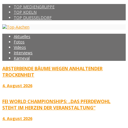
TOP MEDIENGRUPPE
TOP KOELN
TOP DUESSELDORF
Aktuelles
Fotos
Videos
Interviews
Karneval
ABSTERBENDE BÄUME WEGEN ANHALTENDER
TROCKENHEIT
4. August 2026
FEI WORLD CHAMPIONSHIPS: „DAS PFERDEWOHL
STEHT IM HERZEN DER VERANSTALTUNG“
4. August 2026