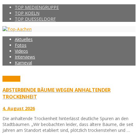
TOP MEDIENGRUPPE
TOP KOELN
TOP DUESSELDORF
Aktuelles
Fotos
Videos
Interviews
Karneval
Aktuelles
ABSTERBENDE BÄUME WEGEN ANHALTENDER
TROCKENHEIT
4. August 2026
Die anhaltende Trockenheit hinterlässt deutliche Spuren an den
Stadtbäumen. „Wir beobachten leider, dass ältere Bäume, die seit
Jahren am Standort etabliert sind, plötzlich trockenstehen und …