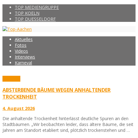
TOP MEDIENGRUPPE
TOP KOELN
TOP DUESSELDORF
Aktuelles
Fotos
Videos
Interviews
Karneval
Aktuelles
ABSTERBENDE BÄUME WEGEN ANHALTENDER
TROCKENHEIT
4. August 2026
Die anhaltende Trockenheit hinterlässt deutliche Spuren an den
Stadtbäumen. „Wir beobachten leider, dass ältere Bäume, die seit
Jahren am Standort etabliert sind, plötzlich trockenstehen und …