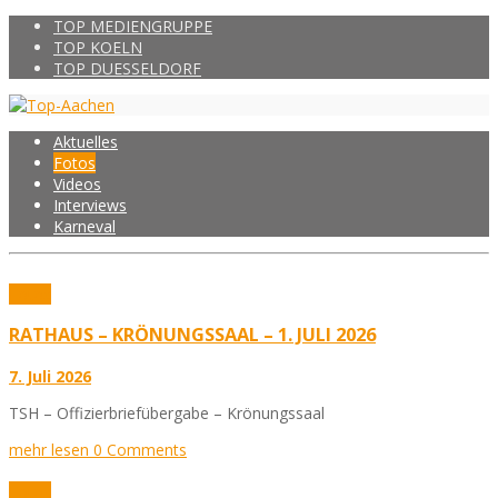
TOP MEDIENGRUPPE
TOP KOELN
TOP DUESSELDORF
Aktuelles
Fotos
Videos
Interviews
Karneval
Fotos
RATHAUS – KRÖNUNGSSAAL – 1. JULI 2026
7. Juli 2026
TSH – Offizierbriefübergabe – Krönungssaal
mehr lesen
0 Comments
Fotos