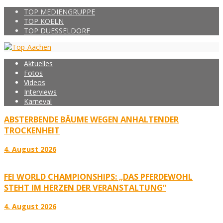
TOP MEDIENGRUPPE
TOP KOELN
TOP DUESSELDORF
Aktuelles
Fotos
Videos
Interviews
Karneval
ABSTERBENDE BÄUME WEGEN ANHALTENDER
TROCKENHEIT
4. August 2026
FEI WORLD CHAMPIONSHIPS: „DAS PFERDEWOHL
STEHT IM HERZEN DER VERANSTALTUNG“
4. August 2026