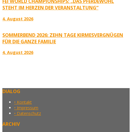
FEI WORLD CHAMPIONSHIPS: „DAS PFERDEWOHL
STEHT IM HERZEN DER VERANSTALTUNG“
4. August 2026
SOMMERBEND 2026: ZEHN TAGE KIRMESVERGNÜGEN
FÜR DIE GANZE FAMILIE
4. August 2026
DIALOG
• Kontakt
• Impressum
• Datenschutz
ARCHIV