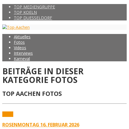
TOP MEDIENGRUPPE
TOP KOELN
TOP DUESSELDORF
Aktuelles
Fotos
Videos
Interviews
Karneval
BEITRÄGE IN DIESER
KATEGORIE
FOTOS
TOP AACHEN FOTOS
Fotos
ROSENMONTAG 16. FEBRUAR 2026