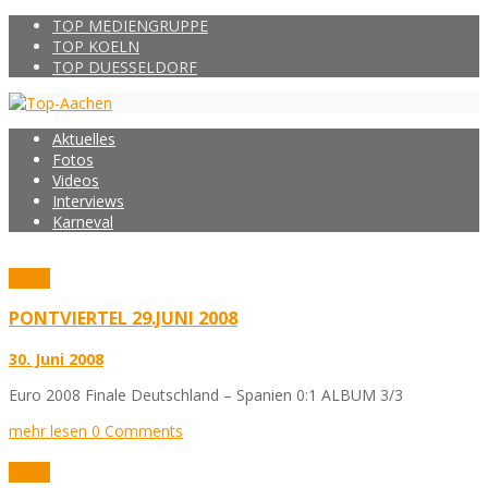
TOP MEDIENGRUPPE
TOP KOELN
TOP DUESSELDORF
Aktuelles
Fotos
Videos
Interviews
Karneval
Fotos
PONTVIERTEL 29.JUNI 2008
30. Juni 2008
Euro 2008 Finale Deutschland – Spanien 0:1 ALBUM 3/3
mehr lesen
0 Comments
Fotos