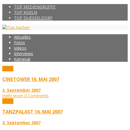
TOP MEDIENGRUPPE
TOP KOELN
TOP DUESSELDORF
Aktuelles
Fotos
Videos
Interviews
Karneval
Fotos
CINETOWER 16. MAI 2007
3. September 2007
mehr lesen
0 Comments
Fotos
TANZPALAST 16. MAI 2007
3. September 2007