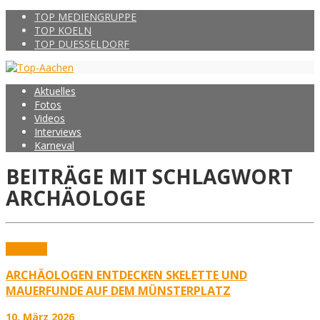
TOP MEDIENGRUPPE
TOP KOELN
TOP DUESSELDORF
Aktuelles
Fotos
Videos
Interviews
Karneval
BEITRÄGE MIT SCHLAGWORT
ARCHÄOLOGE
Aktuelles
ARCHÄOLOGEN ENTDECKEN SKELETTE UND
MAUERFUNDE AUF DEM MÜNSTERPLATZ
10. März 2026