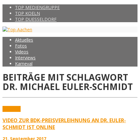
TOP MEDIENGRUPPE
TOP KOELN
TOP DUESSELDORF
Aktuelles
Fotos
Videos
Interviews
Karneval
BEITRÄGE MIT SCHLAGWORT
DR. MICHAEL EULER-SCHMIDT
Aktuelles
VIDEO ZUR BDK-PREISVERLEIHNUNG AN DR. EULER-
SCHMIDT IST ONLINE
21. September 2017