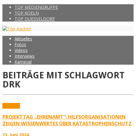
TOP MEDIENGRUPPE
TOP KOELN
TOP DUESSELDORF
Aktuelles
Fotos
Videos
Interviews
Karneval
BEITRÄGE MIT SCHLAGWORT
DRK
Aktuelles
PROJEKTTAG „EHRENAMT“: HILFSORGANISATIONEN
ZEIGEN WISSENWERTES ÜBER KATASTROPHENSCHUTZ
13. Juni 2024