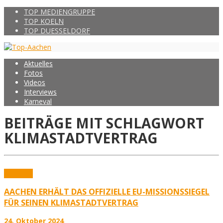
TOP MEDIENGRUPPE
TOP KOELN
TOP DUESSELDORF
Aktuelles
Fotos
Videos
Interviews
Karneval
BEITRÄGE MIT SCHLAGWORT
KLIMASTADTVERTRAG
Aktuelles
AACHEN ERHÄLT DAS OFFIZIELLE EU-MISSIONSSIEGEL
FÜR SEINEN KLIMASTADTVERTRAG
24. Oktober 2024