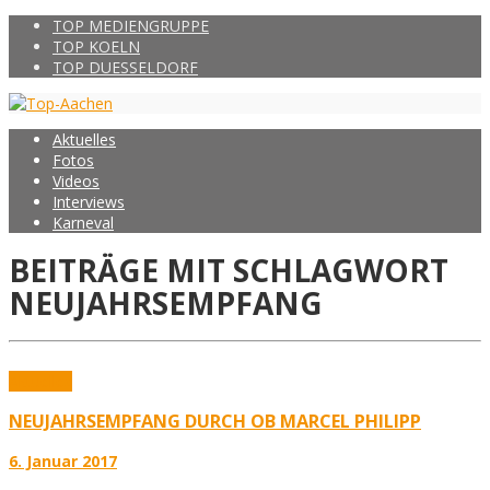
TOP MEDIENGRUPPE
TOP KOELN
TOP DUESSELDORF
Aktuelles
Fotos
Videos
Interviews
Karneval
BEITRÄGE MIT SCHLAGWORT
NEUJAHRSEMPFANG
Aktuelles
NEUJAHRSEMPFANG DURCH OB MARCEL PHILIPP
6. Januar 2017