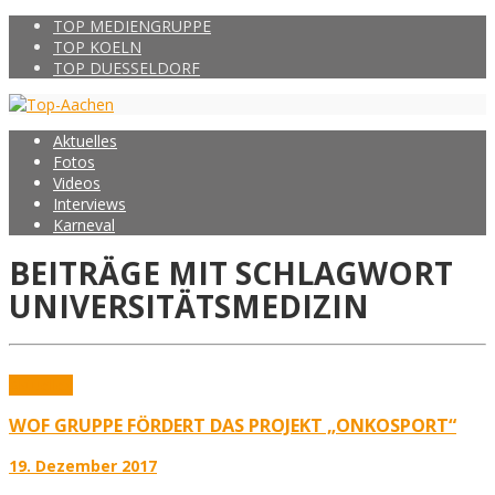
TOP MEDIENGRUPPE
TOP KOELN
TOP DUESSELDORF
Aktuelles
Fotos
Videos
Interviews
Karneval
BEITRÄGE MIT SCHLAGWORT
UNIVERSITÄTSMEDIZIN
Aktuelles
WOF GRUPPE FÖRDERT DAS PROJEKT „ONKOSPORT“
19. Dezember 2017