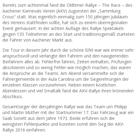
Bereits zum achtenmal fand die Oldtimer-Rallye – The Race – des
Aachener Karnevals Verein (AKV) zugunsten der „Sammlung
Crous“ statt. Was eigentlich einmalig zum 150 jährigen Jubiläum
des Vereins stattfinden sollte, hat sich zu einem überregionalen
Event gemausert. In der achten Auflage des Rallye Spektakels
gingen 135 Teilnehmer an des Start und traditionsgemäß starteten
die Fahrer von Aachener Markt aus.
Die Tour in diesem Jahr durch die schöne Eifel war wie immer sehr
anspruchsvoll und verlangte den Fahrern und den navigierenden
Beifahrern alles ab. Fehlerfrei fahren, Zeiten einhalten, Prüfungen
absolvieren und so wenig Fehler wie möglich machen, das waren
die Ansprüche an die Teams. Am Abend versammelte sich die
Fahrergemeinde in der Aula Carolina um die Siegerehrungen der
einzelnen Klassen vorzunehmen. Neben einem köstlichen
Abendessen und viel Smaltalk fand die AKV-Rallye ihren krönenden
Abschluss.
Gesamtsieger der diesjährigen Rallye war das Team um Philipp
und Martin Müther mit der Startnummer 17. Das Fahrzeug war ein
Saab Sonett aus dem Jahre 1973. Beide erfuhren sich die
wenigsten Fehlerpunkte und konnten somit den Sieg der AKV-
Rallye 2016 einfahren.