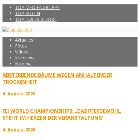
TOP MEDIENGRUPPE
TOP KOELN
TOP DUESSELDORF
Aktuelles
Fotos
Videos
Interviews
Karneval
ABSTERBENDE BÄUME WEGEN ANHALTENDER
TROCKENHEIT
4. August 2026
FEI WORLD CHAMPIONSHIPS: „DAS PFERDEWOHL
STEHT IM HERZEN DER VERANSTALTUNG“
4. August 2026