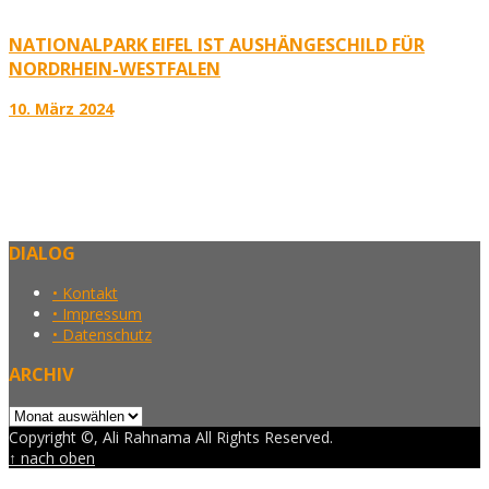
NATIONALPARK EIFEL IST AUSHÄNGESCHILD FÜR
NORDRHEIN-WESTFALEN
10. März 2024
DIALOG
• Kontakt
• Impressum
• Datenschutz
ARCHIV
Archiv
Copyright ©, Ali Rahnama All Rights Reserved.
↑ nach oben