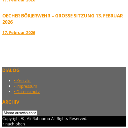
OECHER BÖRJERWEHR – GROSSE SITZUNG 13. FEBRUAR 2
026
17. Februar 2026
DIALOG
• Kontakt
• Impressum
• Datenschutz
ARCHIV
Archiv
Copyright ©, Ali Rahnama All Rights Reserved.
↑ nach oben