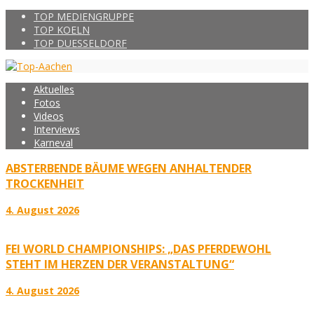
TOP MEDIENGRUPPE
TOP KOELN
TOP DUESSELDORF
Aktuelles
Fotos
Videos
Interviews
Karneval
ABSTERBENDE BÄUME WEGEN ANHALTENDER
TROCKENHEIT
4. August 2026
FEI WORLD CHAMPIONSHIPS: „DAS PFERDEWOHL
STEHT IM HERZEN DER VERANSTALTUNG“
4. August 2026