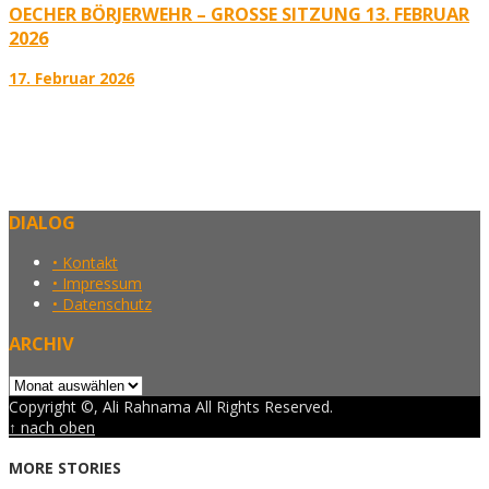
OECHER BÖRJERWEHR – GROSSE SITZUNG 13. FEBRUAR 2
026
17. Februar 2026
DIALOG
• Kontakt
• Impressum
• Datenschutz
ARCHIV
Archiv
Copyright ©, Ali Rahnama All Rights Reserved.
↑ nach oben
MORE STORIES