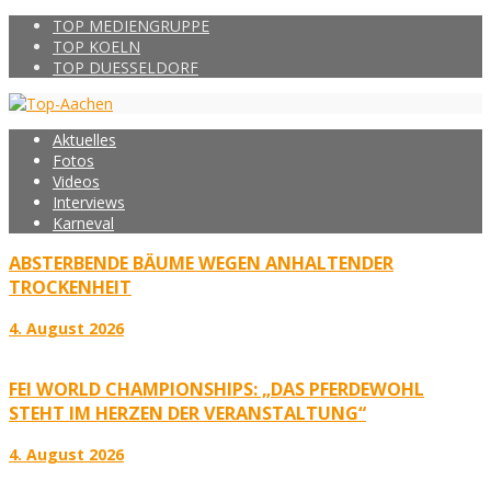
TOP MEDIENGRUPPE
TOP KOELN
TOP DUESSELDORF
Aktuelles
Fotos
Videos
Interviews
Karneval
ABSTERBENDE BÄUME WEGEN ANHALTENDER
TROCKENHEIT
4. August 2026
FEI WORLD CHAMPIONSHIPS: „DAS PFERDEWOHL
STEHT IM HERZEN DER VERANSTALTUNG“
4. August 2026