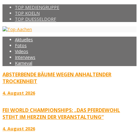
TOP MEDIENGRUPPE
TOP KOELN
TOP DUESSELDORF
Aktuelles
Fotos
Videos
Interviews
Karneval
ABSTERBENDE BÄUME WEGEN ANHALTENDER
TROCKENHEIT
4. August 2026
FEI WORLD CHAMPIONSHIPS: „DAS PFERDEWOHL
STEHT IM HERZEN DER VERANSTALTUNG“
4. August 2026