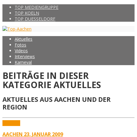
TOP MEDIENGRUPPE
TOP KOELN
TOP DUESSELDORF
Aktuelles
Fotos
Videos
Interviews
Karneval
BEITRÄGE IN DIESER
KATEGORIE
AKTUELLES
AKTUELLES AUS AACHEN UND DER
REGION
Aktuelles
AACHEN 23. JANUAR 2009