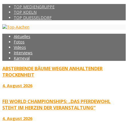
TOP MEDIENGRUPPE
TOP KOELN
TOP DUESSELDORF
Aktuelles
Fotos
Videos
Interviews
Karneval
ABSTERBENDE BÄUME WEGEN ANHALTENDER
TROCKENHEIT
4. August 2026
FEI WORLD CHAMPIONSHIPS: „DAS PFERDEWOHL
STEHT IM HERZEN DER VERANSTALTUNG“
4. August 2026