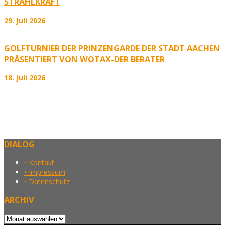
TRAHLKRAFT
29. Juli 2026
GOLFTURNIER DER PRINZENGARDE DER STADT AACHEN
PRÄSENTIERT VON WOTAX-DER BERATER
18. Juli 2026
DIALOG
• Kontakt
• Impressum
• Datenschutz
ARCHIV
Archiv