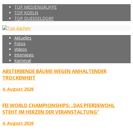
TOP MEDIENGRUPPE
TOP KOELN
TOP DUESSELDORF
Aktuelles
Fotos
Videos
Interviews
Karneval
ABSTERBENDE BÄUME WEGEN ANHALTENDER
TROCKENHEIT
4. August 2026
FEI WORLD CHAMPIONSHIPS: „DAS PFERDEWOHL
STEHT IM HERZEN DER VERANSTALTUNG“
4. August 2026