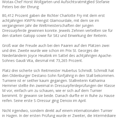
Wotax-Chef Horst Wollgarten und Aufsichtsratmitglied Stefanie
Peters bei der Ehrung
80,412 Prozent gaben die Richter Charlotte Fry mit dem erst
achtjährigen KWPN-Hengst Glamourdale, mit dem sie im
vergangenen Jahr die Weltmeisterschaften der jungen
Dressurpferde gewinnen konnte. Jeweils Zehnen verteilten sie für
den starken Galopp sowie für Sitz und Einwirkung der Reiterin.
Groß war die Freude auch bei den Paaren auf den Plätzen zwei
und drei. Zweite wurde wie schon im Prix St. Georges die
Niederländerin Joyce Heuitink im Sattel des achtjährigen Apache-
Sohnes Gaudi Vita, diesmal mit 73,265 Prozent.
Platz drei sicherte sich Reitmeister Hubertus Schmidt. Schmidt hat
den Oldenburger Destano-Sohn fünfjährig in den Stall bekommen.
Turniere ist er seither kaum gegangen. Stallreiterin Katharina
Hemmer stellte ihn zweimal in Dressurpferdeprüfungen der Klasse
M vor, einfach um zu schauen, wie er sich auf dem Turnier
benimmt. Er gewann sie beide. Danach durfte er in Ruhe zu Hause
reifen. Seine erste S-Dressur ging Denoix im April.
Nicht irgendwo, sondern direkt auf einem internationalen Turnier
in Hagen. In der ersten Prüfung wurde er Zweiter, die Intermédiaire