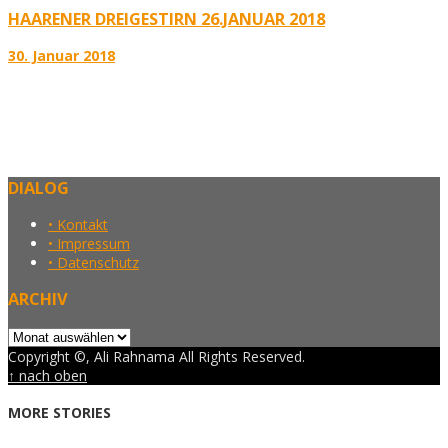
HAARENER DREIGESTIRN 26.JANUAR 2018
30. Januar 2018
DIALOG
• Kontakt
• Impressum
• Datenschutz
ARCHIV
Archiv
Copyright ©, Ali Rahnama All Rights Reserved.
↑ nach oben
MORE STORIES