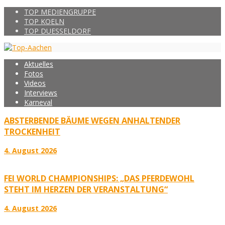
TOP MEDIENGRUPPE
TOP KOELN
TOP DUESSELDORF
Aktuelles
Fotos
Videos
Interviews
Karneval
ABSTERBENDE BÄUME WEGEN ANHALTENDER
TROCKENHEIT
4. August 2026
FEI WORLD CHAMPIONSHIPS: „DAS PFERDEWOHL
STEHT IM HERZEN DER VERANSTALTUNG“
4. August 2026