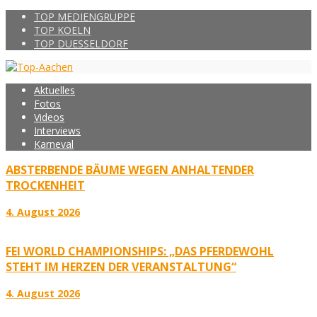
TOP MEDIENGRUPPE
TOP KOELN
TOP DUESSELDORF
Aktuelles
Fotos
Videos
Interviews
Karneval
ABSTERBENDE BÄUME WEGEN ANHALTENDER
TROCKENHEIT
4. August 2026
FEI WORLD CHAMPIONSHIPS: „DAS PFERDEWOHL
STEHT IM HERZEN DER VERANSTALTUNG“
4. August 2026