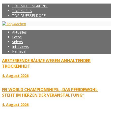
TOP MEDIENGRUPPE
TOP KOELN
TOP DUESSELDORF
Aktuelles
Fotos
Videos
Interviews
Karneval
ABSTERBENDE BÄUME WEGEN ANHALTENDER
TROCKENHEIT
4. August 2026
FEI WORLD CHAMPIONSHIPS: „DAS PFERDEWOHL
STEHT IM HERZEN DER VERANSTALTUNG“
4. August 2026