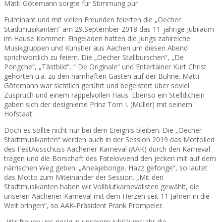
Mätti Götemann sorgte für Stimmung pur
Fulminant und mit vielen Freunden feierten die „Oecher
Stadtmusikanten“ am 29.September 2018 das 11-jährige Jubiläum
im Hause Kommer. Eingeladen hatten die Jungs zahlreiche
Musikgruppen und Künstler aus Aachen um diesen Abend
sprichwörtlich zu feiern. Die „Oecher Stallburschen“, „De
Pöngche“, „Tästbild“, “ De Originale“ und Entertainer Kurt Christ
gehörten u.a. zu den namhaften Gästen auf der Bühne. Mätti
Götemann war sichtlich gerührt und begeistert über soviel
Zuspruch und einem rappelvollen Haus. Ebenso ein Stelldichein
gaben sich der designierte Prinz Tom I. (Müller) mit seinem
Hofstaat.
Doch es sollte nicht nur bei dem Ereignis bleiben. Die „Oecher
Stadtmusikanten“ werden auch in der Session 2019 das Mottolied
des FestAusschuss Aachener Karneval (AAK) durch den Karneval
tragen und die Borschaft des Fatelovvend den jecken mit auf dem
närrischen Weg geben. „Aneäjebonge, Hazz gefonge“, so lautet
das Motto zum Miteinander der Session. „Mit den
Stadtmusikanten haben wir Vollblutkarnevalisten gewählt, die
unseren Aachener Karneval mit dem Herzen seit 11 Jahren in die
Welt bringen“, so AAK-Präsident Frank Prömpeler.
„Wir freuen uns riesig in unserem Jubiläumsjahr die