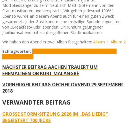
Mottoliedsänger zu sein“ freut sich Mätti Götemann von den
Stadtmusikanten und versprach „Wir geben jedesmal 100%“.
Ebenso wurde an diesem Abend auch für einen guten Zweck
gesammelt. Jeder Gast konnte eine freiwillige Spende zugunsten
von „Breakfast4Kids“ spenden. Ein rundum gelungener
Jubiläumsabend mit sicht ergriffenen Stadtmusikanten.
Wir haben den Abend in zwei Alben festgehalten:
Album 1
Album 2
Schlagwörter:
De Pöngche
Kurt Christ
Oecher Ovvend
Oecher
Stadtmusikanten
NÄCHSTER BEITRAG
AACHEN TRAUERT UM
EHEMALIGEN OB KURT MALANGRÉ
VORHERIGER BEITRAG
OECHER OVVEND 29.SEPTEMBER
2018
VERWANDTER BEITRAG
GROSSE STORM-SITZUNG 2026 IM „DAS LIEBIG“ B
EGEISTERT 700 JECKE