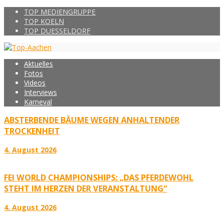
TOP MEDIENGRUPPE
TOP KOELN
TOP DUESSELDORF
Aktuelles
Fotos
Videos
Interviews
Karneval
ABSTERBENDE BÄUME WEGEN ANHALTENDER
TROCKENHEIT
4. August 2026
FEI WORLD CHAMPIONSHIPS: „DAS PFERDEWOHL
STEHT IM HERZEN DER VERANSTALTUNG“
4. August 2026