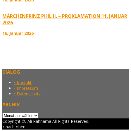
MÄRCHENPRINZ PHIL II. – PROKLAMATION 11. JANUAR
2026
16. Januar 2026
DIALOG
• Kontakt
• Impressum
• Datenschutz
ARCHIV
Archiv
Copyright ©, Ali Rahnama All Rights Reserved.
↑ nach oben