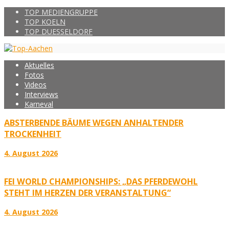
TOP MEDIENGRUPPE
TOP KOELN
TOP DUESSELDORF
Aktuelles
Fotos
Videos
Interviews
Karneval
ABSTERBENDE BÄUME WEGEN ANHALTENDER
TROCKENHEIT
4. August 2026
FEI WORLD CHAMPIONSHIPS: „DAS PFERDEWOHL
STEHT IM HERZEN DER VERANSTALTUNG“
4. August 2026