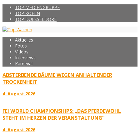
TOP MEDIENGRUPPE
TOP KOELN
TOP DUESSELDORF
Aktuelles
Fotos
Videos
Interviews
Karneval
ABSTERBENDE BÄUME WEGEN ANHALTENDER
TROCKENHEIT
4. August 2026
FEI WORLD CHAMPIONSHIPS: „DAS PFERDEWOHL
STEHT IM HERZEN DER VERANSTALTUNG“
4. August 2026