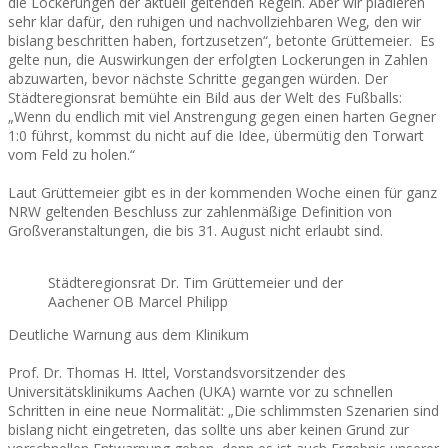
die Lockerungen der aktuell geltenden Regeln. Aber wir plädieren
sehr klar dafür, den ruhigen und nachvollziehbaren Weg, den wir
bislang beschritten haben, fortzusetzen“, betonte Grüttemeier. Es
gelte nun, die Auswirkungen der erfolgten Lockerungen in Zahlen
abzuwarten, bevor nächste Schritte gegangen würden. Der
Städteregionsrat bemühte ein Bild aus der Welt des Fußballs:
„Wenn du endlich mit viel Anstrengung gegen einen harten Gegner
1:0 führst, kommst du nicht auf die Idee, übermütig den Torwart
vom Feld zu holen.“
Laut Grüttemeier gibt es in der kommenden Woche einen für ganz
NRW geltenden Beschluss zur zahlenmäßige Definition von
Großveranstaltungen, die bis 31. August nicht erlaubt sind.
Städteregionsrat Dr. Tim Grüttemeier und der
Aachener OB Marcel Philipp
Deutliche Warnung aus dem Klinikum
Prof. Dr. Thomas H. Ittel, Vorstandsvorsitzender des
Universitätsklinikums Aachen (UKA) warnte vor zu schnellen
Schritten in eine neue Normalität: „Die schlimmsten Szenarien sind
bislang nicht eingetreten, das sollte uns aber keinen Grund zur