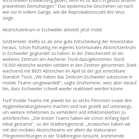
vorschnellen Entwarnung geben, denn es ist auch Ergebnis unserer
präventiven Bemühungen.“ Das epidemische Geschehen sei nach
wie vor in vollem Gange, wie die Reproduktionszahl des Virus
zeige.
Abstrichzentrum in Eschweiler arbeitet jetzt mobil
Grüttemeier stellte es als eine gute Entscheidung der Krisenstäbe
heraus, schon frühzeitig ein eigenes kommunales Abstrichzentrum
in Eschweiler gegründet zu haben. In der Zwischenzeit ist ein
weiteres Zentrum am Aachener Tivoli dazugekommen. Rund
18.000 Abstriche wurden seitdem in den Zentren genommen. Stark
wachsend mit 8835 Abstrichen im April ist der gut erreichbare
Standort Tivoli. „Wir haben das Zentrum Eschweiler sukzessive in
mobile Teams umgewandelt“, sagte Grüttemeier, wies aber darauf
hin, dass Eschweiler schnell wieder reaktiviert werden könne.
Fünf mobile Teams mit jeweils bis zu sechs Personen sowie drei
Hygieneberatungsteams machen sind nun gezielt auf unterwegs,
um weitere Infektionen zu verhindern und Infektionsketten zu
unterbrechen. „Die ersten Teams haben wir schon Anfang April
initial gestartet“, so der Städteregionsrat. „Inzwischen haben wir
mit den mobilen Abstrichteams vor allem die stationären
Pflegeeinrichtungen in der Städteregion besucht, kommende