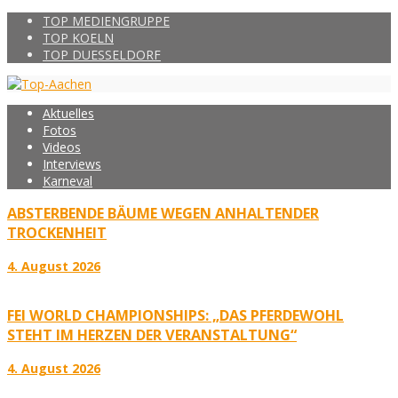
TOP MEDIENGRUPPE
TOP KOELN
TOP DUESSELDORF
Aktuelles
Fotos
Videos
Interviews
Karneval
ABSTERBENDE BÄUME WEGEN ANHALTENDER
TROCKENHEIT
4. August 2026
FEI WORLD CHAMPIONSHIPS: „DAS PFERDEWOHL
STEHT IM HERZEN DER VERANSTALTUNG“
4. August 2026