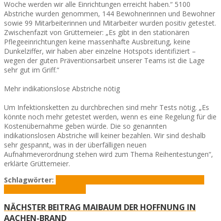
Woche werden wir alle Einrichtungen erreicht haben.“ 5100
Abstriche wurden genommen, 144 Bewohnerinnen und Bewohner
sowie 99 Mitarbeiterinnen und Mitarbeiter wurden positiv getestet.
Zwischenfazit von Grüttemeier: „Es gibt in den stationären
Pflegeeinrichtungen keine massenhafte Ausbreitung, keine
Dunkelziffer, wir haben aber einzelne Hotspots identifiziert –
wegen der guten Präventionsarbeit unserer Teams ist die Lage
sehr gut im Griff.“
Mehr indikationslose Abstriche nötig
Um Infektionsketten zu durchbrechen sind mehr Tests nötig. „Es
könnte noch mehr getestet werden, wenn es eine Regelung für die
Kostenübernahme geben würde. Die so genannten
indikationslosen Abstriche will keiner bezahlen. Wir sind deshalb
sehr gespannt, was in der überfälligen neuen
Aufnahmeverordnung stehen wird zum Thema Reihentestungen“,
erklärte Grüttemeier.
Schlagwörter:
Corona
Marcel Philipp
Pressekonferenz
Prof. Dr.
Ittel
Tim Grüttemeier
Tivoli
NÄCHSTER BEITRAG
MAIBAUM DER HOFFNUNG IN
AACHEN-BRAND