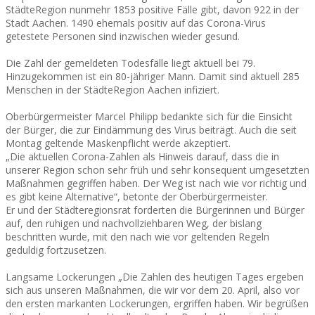
StädteRegion nunmehr 1853 positive Fälle gibt, davon 922 in der
Stadt Aachen. 1490 ehemals positiv auf das Corona-Virus
getestete Personen sind inzwischen wieder gesund.
Die Zahl der gemeldeten Todesfälle liegt aktuell bei 79.
Hinzugekommen ist ein 80-jähriger Mann. Damit sind aktuell 285
Menschen in der StädteRegion Aachen infiziert.
Oberbürgermeister Marcel Philipp bedankte sich für die Einsicht
der Bürger, die zur Eindämmung des Virus beiträgt. Auch die seit
Montag geltende Maskenpflicht werde akzeptiert.
„Die aktuellen Corona-Zahlen als Hinweis darauf, dass die in
unserer Region schon sehr früh und sehr konsequent umgesetzten
Maßnahmen gegriffen haben. Der Weg ist nach wie vor richtig und
es gibt keine Alternative“, betonte der Oberbürgermeister.
Er und der Städteregionsrat forderten die Bürgerinnen und Bürger
auf, den ruhigen und nachvollziehbaren Weg, der bislang
beschritten wurde, mit den nach wie vor geltenden Regeln
geduldig fortzusetzen.
Langsame Lockerungen „Die Zahlen des heutigen Tages ergeben
sich aus unseren Maßnahmen, die wir vor dem 20. April, also vor
den ersten markanten Lockerungen, ergriffen haben. Wir begrüßen