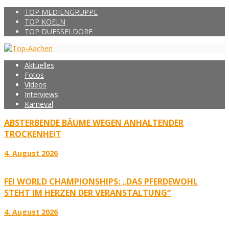
TOP MEDIENGRUPPE
TOP KOELN
TOP DUESSELDORF
Aktuelles
Fotos
Videos
Interviews
Karneval
ABSTERBENDE BÄUME WEGEN ANHALTENDER
TROCKENHEIT
4. August 2026
FEI WORLD CHAMPIONSHIPS: „DAS PFERDEWOHL
STEHT IM HERZEN DER VERANSTALTUNG“
4. August 2026