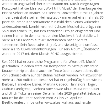
werden in ungewöhnlicher Kombination mit Musik vorgetragen.
Konzipiert hat die Idee von „Wort trifft Musik“ der Hamburger der
Pianist Sebastian Knauer. Seit seinem Konzertdebüt mit 14 Jahren
in der Laeiszhalle seiner Heimatstadt kann er auf eine mehr als 30
Jahre dauernde Konzertkarriere zurückblicken. Seriös wirkendes
Understatement, kombiniert mit höchster Musikalität, prägt sein
Spiel und seinen Stil, hat ihm zahlreiche Erfolge eingebracht und
seinen Namen in der internationalen Musikwelt fest etabliert. In
mehr als 50 Ländern auf vier Kontinenten hat er bereits
konzertiert. Sein Repertoire ist groß und vielseitig und umfasst
mehr als 15 CD-Veröffentlichungen. Für sein Album „Überbach“
wurde er 2017 mit dem Klassik ECHO ausgezeichnet.
Seit 2001 hat er zahlreiche Programme für „Wort trifft Musik“
geschaffen, in denen stets ein Komponist im Mittelpunkt steht.
Knauer konzipiert dabei auch die Texte über dessen Leben, die
von Schauspielern auf der Bühne rezitiert werden. Mit inzwischen
mehr als 200 Auftritten dieser Art hat er regelmäßig Stars wie Iris
Berben, Hannelore Elsner, Martina Gedeck, Hannelore Hoger,
Gudrun Landgrebe, Barbara Auer sowie Klaus Maria Brandauer
und Ulrich Tukur an seiner Seite. Im Jahr 2020 gestaltet Sebastian
Knauer für die Stadt Aachen vom 23. bis 26. April ein
Beethovenfest. Infos unter www.altes-kurhaus-aachen.de.