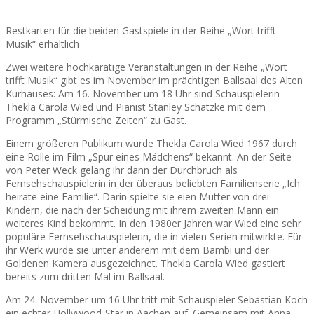
Restkarten für die beiden Gastspiele in der Reihe „Wort trifft
Musik“ erhältlich
Zwei weitere hochkarätige Veranstaltungen in der Reihe „Wort
trifft Musik“ gibt es im November im prächtigen Ballsaal des Alten
Kurhauses: Am 16. November um 18 Uhr sind Schauspielerin
Thekla Carola Wied und Pianist Stanley Schätzke mit dem
Programm „Stürmische Zeiten“ zu Gast.
Einem größeren Publikum wurde Thekla Carola Wied 1967 durch
eine Rolle im Film „Spur eines Mädchens“ bekannt. An der Seite
von Peter Weck gelang ihr dann der Durchbruch als
Fernsehschauspielerin in der überaus beliebten Familienserie „Ich
heirate eine Familie“. Darin spielte sie eien Mutter von drei
Kindern, die nach der Scheidung mit ihrem zweiten Mann ein
weiteres Kind bekommt. In den 1980er Jahren war Wied eine sehr
populäre Fernsehschauspielerin, die in vielen Serien mitwirkte. Für
ihr Werk wurde sie unter anderem mit dem Bambi und der
Goldenen Kamera ausgezeichnet. Thekla Carola Wied gastiert
bereits zum dritten Mal im Ballsaal.
Am 24. November um 16 Uhr tritt mit Schauspieler Sebastian Koch
ein echter Hollywood-Star in Aachen auf. Gemeinsam mit Anna