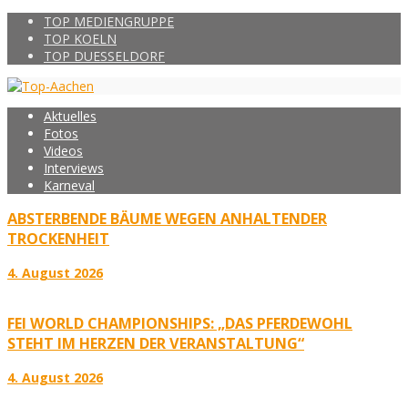
TOP MEDIENGRUPPE
TOP KOELN
TOP DUESSELDORF
Aktuelles
Fotos
Videos
Interviews
Karneval
ABSTERBENDE BÄUME WEGEN ANHALTENDER
TROCKENHEIT
4. August 2026
FEI WORLD CHAMPIONSHIPS: „DAS PFERDEWOHL
STEHT IM HERZEN DER VERANSTALTUNG“
4. August 2026