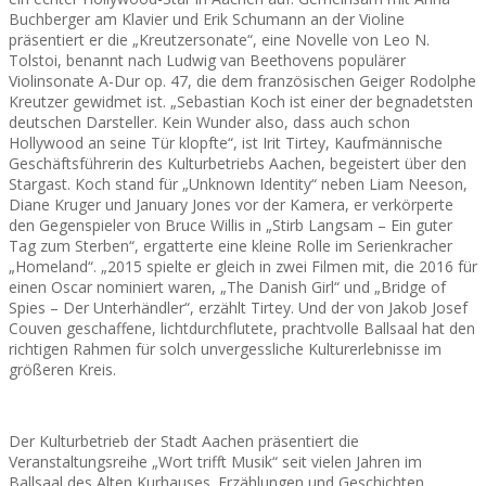
Buchberger am Klavier und Erik Schumann an der Violine
präsentiert er die „Kreutzersonate“, eine Novelle von Leo N.
Tolstoi, benannt nach Ludwig van Beethovens populärer
Violinsonate A-Dur op. 47, die dem französischen Geiger Rodolphe
Kreutzer gewidmet ist. „Sebastian Koch ist einer der begnadetsten
deutschen Darsteller. Kein Wunder also, dass auch schon
Hollywood an seine Tür klopfte“, ist Irit Tirtey, Kaufmännische
Geschäftsführerin des Kulturbetriebs Aachen, begeistert über den
Stargast. Koch stand für „Unknown Identity“ neben Liam Neeson,
Diane Kruger und January Jones vor der Kamera, er verkörperte
den Gegenspieler von Bruce Willis in „Stirb Langsam – Ein guter
Tag zum Sterben“, ergatterte eine kleine Rolle im Serienkracher
„Homeland“. „2015 spielte er gleich in zwei Filmen mit, die 2016 für
einen Oscar nominiert waren, „The Danish Girl“ und „Bridge of
Spies – Der Unterhändler“, erzählt Tirtey. Und der von Jakob Josef
Couven geschaffene, lichtdurchflutete, prachtvolle Ballsaal hat den
richtigen Rahmen für solch unvergessliche Kulturerlebnisse im
größeren Kreis.
Der Kulturbetrieb der Stadt Aachen präsentiert die
Veranstaltungsreihe „Wort trifft Musik“ seit vielen Jahren im
Ballsaal des Alten Kurhauses. Erzählungen und Geschichten