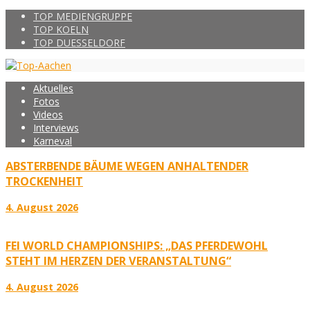
TOP MEDIENGRUPPE
TOP KOELN
TOP DUESSELDORF
Aktuelles
Fotos
Videos
Interviews
Karneval
ABSTERBENDE BÄUME WEGEN ANHALTENDER
TROCKENHEIT
4. August 2026
FEI WORLD CHAMPIONSHIPS: „DAS PFERDEWOHL
STEHT IM HERZEN DER VERANSTALTUNG“
4. August 2026