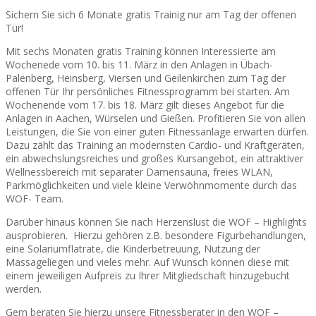
Sichern Sie sich 6 Monate gratis Trainig nur am Tag der offenen
Tür!
Mit sechs Monaten gratis Training können Interessierte am
Wochenede vom 10. bis 11. März in den Anlagen in Übach-
Palenberg, Heinsberg, Viersen und Geilenkirchen zum Tag der
offenen Tür Ihr persönliches Fitnessprogramm bei starten. Am
Wochenende vom 17. bis 18. März gilt dieses Angebot für die
Anlagen in Aachen, Würselen und Gießen. Profitieren Sie von allen
Leistungen, die Sie von einer guten Fitnessanlage erwarten dürfen.
Dazu zählt das Training an modernsten Cardio- und Kraftgeräten,
ein abwechslungsreiches und großes Kursangebot, ein attraktiver
Wellnessbereich mit separater Damensauna, freies WLAN,
Parkmöglichkeiten und viele kleine Verwöhnmomente durch das
WOF- Team.
Darüber hinaus können Sie nach Herzenslust die WOF – Highlights
ausprobieren. Hierzu gehören z.B. besondere Figurbehandlungen,
eine Solariumflatrate, die Kinderbetreuung, Nutzung der
Massageliegen und vieles mehr. Auf Wunsch können diese mit
einem jeweiligen Aufpreis zu Ihrer Mitgliedschaft hinzugebucht
werden.
Gern beraten Sie hierzu unsere Fitnessberater in den WOF –