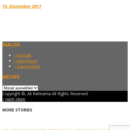
19. Dezember 2017
DIALOG
• Kontakt
• Impressum
• Datenschutz
ARCHIV
Archiv
Copyright ©, Ali Rahnama All Rights Reserved.
↑ nach oben
MORE STORIES