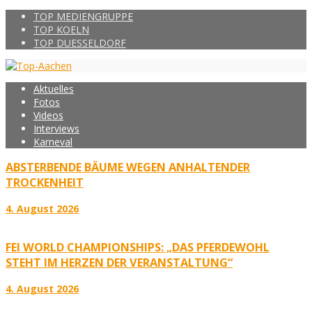
TOP MEDIENGRUPPE
TOP KOELN
TOP DUESSELDORF
Aktuelles
Fotos
Videos
Interviews
Karneval
ABSTERBENDE BÄUME WEGEN ANHALTENDER
TROCKENHEIT
4. August 2026
FEI WORLD CHAMPIONSHIPS: „DAS PFERDEWOHL
STEHT IM HERZEN DER VERANSTALTUNG“
4. August 2026