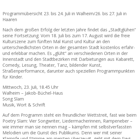
Programmübersicht 23. bis 24. Juli in Walheim/26. bis 27. Juli in
Haaren
Nach dem großen Erfolg der letzten Jahre findet das „Stadtglühen“
seine Fortsetzung: Vom 18. Juli bis zum 17. August wird die freie
Kulturszene zum fünften Mal Kunst und Kultur an den
unterschiedlichsten Orten in der gesamten Stadt kostenlos erfahr-
und erlebbar machen. Es „glüht“ an verschiedenen Orten in der
Innenstadt und den Stadtbezirken mit Darbietungen aus Kabarett,
Comedy, Lesung, Theater, Tanz, bildender Kunst,
Straßenperformance, darunter auch speziellen Programmpunkten
für Kinder.
Mittwoch, 23. Juli, 18.45 Uhr
Walheim – Jakob-Büchel-Haus
Song Slam
Musik, Wort & Schrift
Auf dem Programm steht ein freundlicher Wettstreit, fast wie beim
Poetry Slam: Vier Songwriter, Liedermacherinnen, Rampeneber –
wie immer man sie nennen mag – kämpfen mit selbstverfassten
Melodien um die Gunst des Publikums. Denn wer mit seiner
Klampfe und Stimme am meisten überzeugt, geht mit dem Sieg