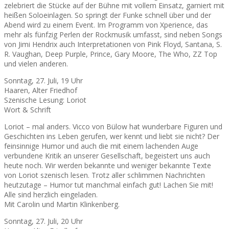
zelebriert die Stücke auf der Bühne mit vollem Einsatz, garniert mit
heißen Soloeinlagen. So springt der Funke schnell über und der
Abend wird zu einem Event. Im Programm von Xperience, das
mehr als fünfzig Perlen der Rockmusik umfasst, sind neben Songs
von Jimi Hendrix auch Interpretationen von Pink Floyd, Santana, S.
R. Vaughan, Deep Purple, Prince, Gary Moore, The Who, ZZ Top
und vielen anderen.
Sonntag, 27. Juli, 19 Uhr
Haaren, Alter Friedhof
Szenische Lesung: Loriot
Wort & Schrift
Loriot – mal anders. Vicco von Bülow hat wunderbare Figuren und
Geschichten ins Leben gerufen, wer kennt und liebt sie nicht? Der
feinsinnige Humor und auch die mit einem lachenden Auge
verbundene Kritik an unserer Gesellschaft, begeistert uns auch
heute noch. Wir werden bekannte und weniger bekannte Texte
von Loriot szenisch lesen. Trotz aller schlimmen Nachrichten
heutzutage – Humor tut manchmal einfach gut! Lachen Sie mit!
Alle sind herzlich eingeladen.
Mit Carolin und Martin Klinkenberg.
Sonntag, 27. Juli, 20 Uhr