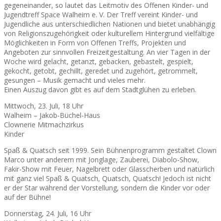
gegeneinander, so lautet das Leitmotiv des Offenen Kinder- und
Jugendtreff Space Walheim e. V. Der Treff vereint Kinder- und
Jugendliche aus unterschiedlichen Nationen und bietet unabhängig
von Religionszugehörigkeit oder kulturellem Hintergrund vielfältige
Möglichkeiten in Form von Offenen Treffs, Projekten und
Angeboten zur sinnvollen Freizeitgestaltung. An vier Tagen in der
Woche wird gelacht, getanzt, gebacken, gebastelt, gespielt,
gekocht, getobt, gechillt, geredet und zugehört, getrommelt,
gesungen – Musik gemacht und vieles mehr.
Einen Auszug davon gibt es auf dem Stadtglühen zu erleben.
Mittwoch, 23. Juli, 18 Uhr
Walheim – Jakob-Büchel-Haus
Clownerie Mitmachzirkus
Kinder
Spaß & Quatsch seit 1999. Sein Bühnenprogramm gestaltet Clown
Marco unter anderem mit Jonglage, Zauberei, Diabolo-Show,
Fakir-Show mit Feuer, Nagelbrett oder Glasscherben und natürlich
mit ganz viel Spaß & Quatsch, Quatsch, Quatsch! Jedoch ist nicht
er der Star während der Vorstellung, sondern die Kinder vor oder
auf der Bühne!
Donnerstag, 24. Juli, 16 Uhr