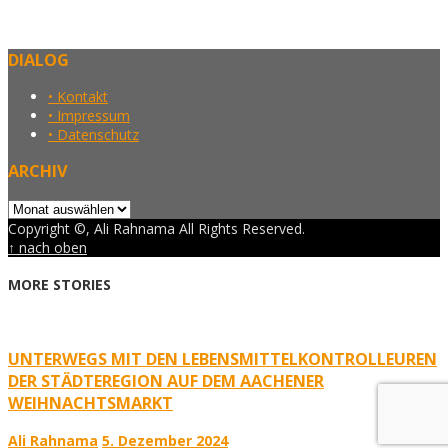
DIALOG
• Kontakt
• Impressum
• Datenschutz
ARCHIV
Archiv
Copyright ©, Ali Rahnama All Rights Reserved.
↑ nach oben
MORE STORIES
UNTERWEGS MIT DEN LEBENSMITTELKONTROLLEUREN
DER STÄDTEREGION AUF DEM AACHENER
WEIHNACHTSMARKT
Ali Rahnama
5. Dezember 2024