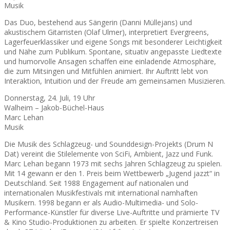
Musik
Das Duo, bestehend aus Sängerin (Danni Müllejans) und
akustischem Gitarristen (Olaf Ulmer), interpretiert Evergreens,
Lagerfeuerklassiker und eigene Songs mit besonderer Leichtigkeit
und Nähe zum Publikum. Spontane, situativ angepasste Liedtexte
und humorvolle Ansagen schaffen eine einladende Atmosphäre,
die zum Mitsingen und Mitfühlen animiert. Ihr Auftritt lebt von
Interaktion, Intuition und der Freude am gemeinsamen Musizieren.
Donnerstag, 24. Juli, 19 Uhr
Walheim – Jakob-Büchel-Haus
Marc Lehan
Musik
Die Musik des Schlagzeug- und Sounddesign-Projekts (Drum N
Dat) vereint die Stilelemente von SciFi, Ambient, Jazz und Funk.
Marc Lehan begann 1973 mit sechs Jahren Schlagzeug zu spielen.
Mit 14 gewann er den 1. Preis beim Wettbewerb „Jugend jazzt“ in
Deutschland. Seit 1988 Engagement auf nationalen und
internationalen Musikfestivals mit international namhaften
Musikern. 1998 begann er als Audio-Multimedia- und Solo-
Performance-Künstler für diverse Live-Auftritte und prämierte TV
& Kino Studio-Produktionen zu arbeiten. Er spielte Konzertreisen