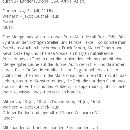
durch 37 Länder (Europa, USA, Afrika, Asien).
Donnerstag, 24. Juli, 21 Uhr
Walheim – Jakob-Büchel-Haus
Paroli
Musik
Eine Menge Indie-Allüren, etwas Punk-Attitüde mit Rock-Riffs, 80s-
Synths an den richtigen Stellen und feinste Texte – so könnte man
Paroli aus Aachen beschreiben. Frank Schön, Marcel Schermann,
Kevin Ostertag und Theresa Vosdellen bringen mitreißende
Rocksounds zu Texten über die Ironien des Lebens und mit einer
Menge guter Laune auf die Bühne. Auch wenn hier und da immer
etwas Platz für Sentimentalität bleibt. Es geht neben aktuellen
politischen Themen um die Macaronsuche um ein Uhr nachts, das
Leben, das zum Monster mutiert, die Zeit, die vor dem flieht, was
man mit ihr vorhat und das Problem, im Supermarkt plötzlich nicht
mehr zu wissen, was man wirklich braucht.
Mittwoch, 23. Juli, 18 Uhr /Donnerstag, 24. Juli, 16 Uhr
Walheim – Jakob-Büchel-Haus
Offener Kinder- und Jugendtreff Space Walheim e.V.
Kinder
Miteinander statt nebeneinander- Füreinander statt