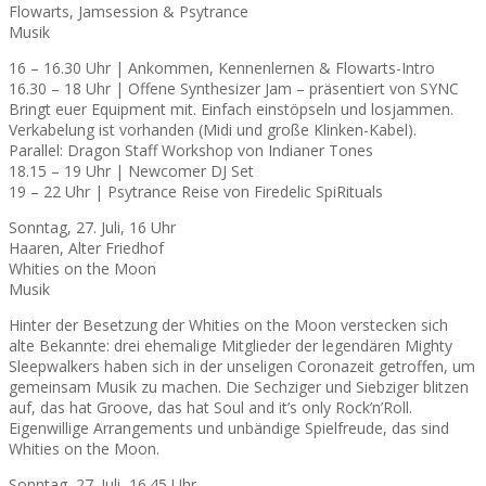
Flowarts, Jamsession & Psytrance
Musik
16 – 16.30 Uhr | Ankommen, Kennenlernen & Flowarts-Intro
16.30 – 18 Uhr | Offene Synthesizer Jam – präsentiert von SYNC
Bringt euer Equipment mit. Einfach einstöpseln und losjammen.
Verkabelung ist vorhanden (Midi und große Klinken-Kabel).
Parallel: Dragon Staff Workshop von Indianer Tones
18.15 – 19 Uhr | Newcomer DJ Set
19 – 22 Uhr | Psytrance Reise von Firedelic SpiRituals
Sonntag, 27. Juli, 16 Uhr
Haaren, Alter Friedhof
Whities on the Moon
Musik
Hinter der Besetzung der Whities on the Moon verstecken sich
alte Bekannte: drei ehemalige Mitglieder der legendären Mighty
Sleepwalkers haben sich in der unseligen Coronazeit getroffen, um
gemeinsam Musik zu machen. Die Sechziger und Siebziger blitzen
auf, das hat Groove, das hat Soul and it’s only Rock’n’Roll.
Eigenwillige Arrangements und unbändige Spielfreude, das sind
Whities on the Moon.
Sonntag, 27. Juli, 16.45 Uhr