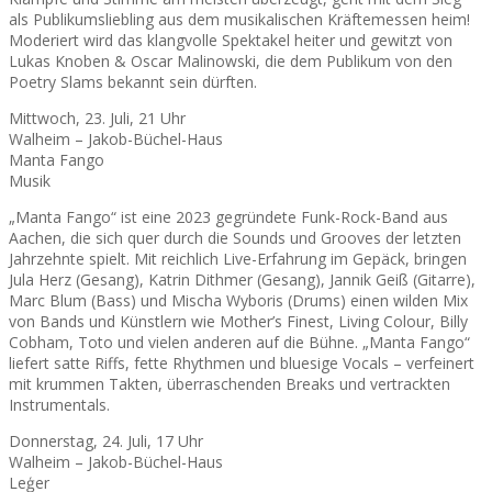
als Publikumsliebling aus dem musikalischen Kräftemessen heim!
Moderiert wird das klangvolle Spektakel heiter und gewitzt von
Lukas Knoben & Oscar Malinowski, die dem Publikum von den
Poetry Slams bekannt sein dürften.
Mittwoch, 23. Juli, 21 Uhr
Walheim – Jakob-Büchel-Haus
Manta Fango
Musik
„Manta Fango“ ist eine 2023 gegründete Funk-Rock-Band aus
Aachen, die sich quer durch die Sounds und Grooves der letzten
Jahrzehnte spielt. Mit reichlich Live-Erfahrung im Gepäck, bringen
Jula Herz (Gesang), Katrin Dithmer (Gesang), Jannik Geiß (Gitarre),
Marc Blum (Bass) und Mischa Wyboris (Drums) einen wilden Mix
von Bands und Künstlern wie Mother’s Finest, Living Colour, Billy
Cobham, Toto und vielen anderen auf die Bühne. „Manta Fango“
liefert satte Riffs, fette Rhythmen und bluesige Vocals – verfeinert
mit krummen Takten, überraschenden Breaks und vertrackten
Instrumentals.
Donnerstag, 24. Juli, 17 Uhr
Walheim – Jakob-Büchel-Haus
Leģer