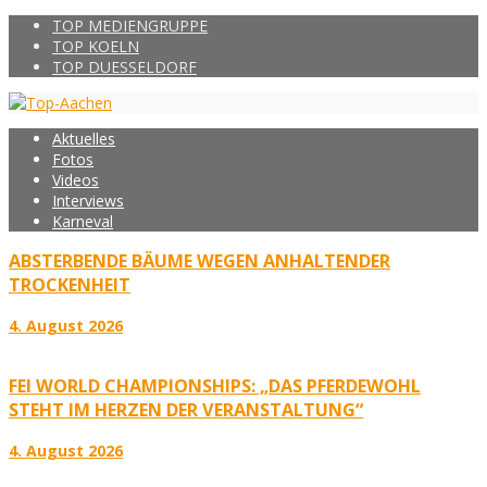
TOP MEDIENGRUPPE
TOP KOELN
TOP DUESSELDORF
Aktuelles
Fotos
Videos
Interviews
Karneval
ABSTERBENDE BÄUME WEGEN ANHALTENDER
TROCKENHEIT
4. August 2026
FEI WORLD CHAMPIONSHIPS: „DAS PFERDEWOHL
STEHT IM HERZEN DER VERANSTALTUNG“
4. August 2026