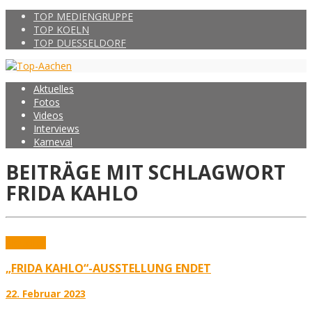
TOP MEDIENGRUPPE
TOP KOELN
TOP DUESSELDORF
Aktuelles
Fotos
Videos
Interviews
Karneval
BEITRÄGE MIT SCHLAGWORT
FRIDA KAHLO
Aktuelles
„FRIDA KAHLO“-AUSSTELLUNG ENDET
22. Februar 2023