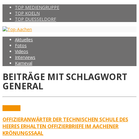
TOP MEDIENGRUPPE
TOP KOELN
TOP DUESSELDORF
Aktuelles
Fotos
Videos
Interviews
Karneval
BEITRÄGE MIT SCHLAGWORT
GENERAL
Aktuelles
OFFIZIERANWÄRTER DER TECHNISCHEN SCHULE DES
HEERES ERHALTEN OFFIZIERBRIEFE IM AACHENER
KRÖNUNGSSAAL