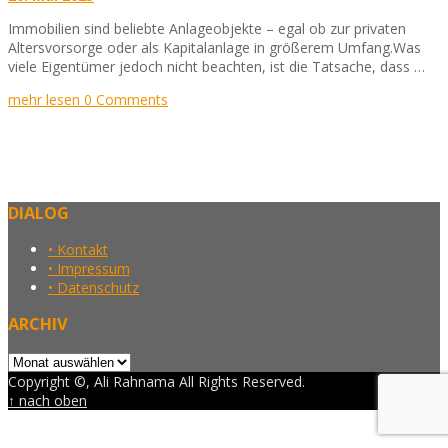
Immobilien sind beliebte Anlageobjekte – egal ob zur privaten
Altersvorsorge oder als Kapitalanlage in größerem Umfang.Was
viele Eigentümer jedoch nicht beachten, ist die Tatsache, dass …
mehr lesen
0 Comments
DIALOG
• Kontakt
• Impressum
• Datenschutz
ARCHIV
Archiv
Copyright ©, Ali Rahnama All Rights Reserved.
↑ nach oben