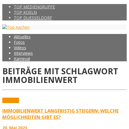
TOP MEDIENGRUPPE
TOP KOELN
TOP DUESSELDORF
Aktuelles
Fotos
Videos
Interviews
Karneval
BEITRÄGE MIT SCHLAGWORT
IMMOBILIENWERT
Aktuelles
IMMOBILIENWERT LANGFRISTIG STEIGERN: WELCHE
MÖGLICHKEITEN GIBT ES?
20. Mai 2023