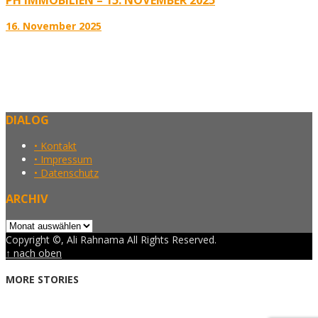
16. November 2025
DIALOG
• Kontakt
• Impressum
• Datenschutz
ARCHIV
Archiv
Copyright ©, Ali Rahnama All Rights Reserved.
↑ nach oben
MORE STORIES