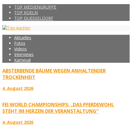
TOP MEDIENGRUPPE
TOP KOELN
TOP DUESSELDORF
Aktuelles
Fotos
Videos
Interviews
Karneval
ABSTERBENDE BÄUME WEGEN ANHALTENDER
TROCKENHEIT
4. August 2026
FEI WORLD CHAMPIONSHIPS: „DAS PFERDEWOHL
STEHT IM HERZEN DER VERANSTALTUNG“
4. August 2026