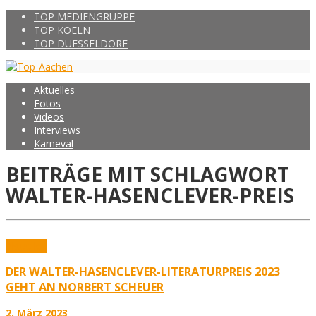
TOP MEDIENGRUPPE
TOP KOELN
TOP DUESSELDORF
Aktuelles
Fotos
Videos
Interviews
Karneval
BEITRÄGE MIT SCHLAGWORT
WALTER-HASENCLEVER-PREIS
Aktuelles
DER WALTER-HASENCLEVER-LITERATURPREIS 2023
GEHT AN NORBERT SCHEUER
2. März 2023