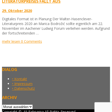
LITERATURPREISES FÄLLT AUS
29. Oktober 2020
Digitales Format ist in Planung Der Walter-Hasenclever-
Literaturpreis 2020 an Marica Bodrožić sollte eigentlich am 22.
November im Aachener Ludwig Forum verliehen werden. Aufgrund
der fortschreitenden …
mehr lesen
0 Comments
DIALOG
• Kontakt
• Impressum
• Datenschutz
ARCHIV
Archiv
Copyright ©, Ali Rahnama All Rights Reserved.